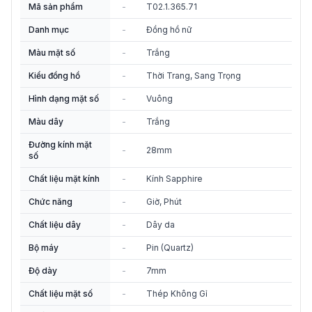
Mã sản phẩm
-
T02.1.365.71
Danh mục
-
Đồng hồ nữ
Màu mặt số
-
Trắng
Kiểu đồng hồ
-
Thời Trang, Sang Trọng
Hình dạng mặt số
-
Vuông
Màu dây
-
Trắng
Đường kính mặt
-
28mm
số
Chất liệu mặt kính
-
Kính Sapphire
Chức năng
-
Giờ, Phút
Chất liệu dây
-
Dây da
Bộ máy
-
Pin (Quartz)
Độ dày
-
7mm
Chất liệu mặt số
-
Thép Không Gỉ