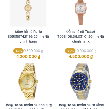
Đồng hồ nữ Furla
Đồng hồ nữ Tissot
8050597421193 25mm Nữ
T058.109.36.031.01 20mm Nữ
chính hãng
chính hãng
9.500.000 ₫
10.000.000 ₫
-
56
%
-
55
%
4.200.000 ₫
4.500.000 ₫
Đồng Hồ Nữ Invicta Specialty
Đồng Hồ Nữ Invicta Pro Diver