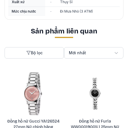
Xuất xứ
-
Thụy Sĩ
Mức chịu nước
-
Đi Mưa Nhỏ (3 ATM)
Sản phẩm liên quan
Bộ lọc
Mới nhất
Đồng hồ nữ Gucci YA126524
Đồng hồ nữ Furla
27mm Nữ chính hãng
WW00019001L1 25mm Nữ