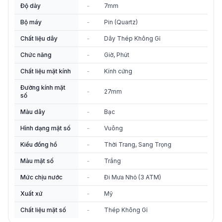
Độ dày
-
7mm
Bộ máy
-
Pin (Quartz)
Chất liệu dây
-
Dây Thép Không Gỉ
Chức năng
-
Giờ, Phút
Chất liệu mặt kính
-
Kính cứng
Đường kính mặt
-
27mm
số
Màu dây
-
Bạc
Hình dạng mặt số
-
Vuông
Kiểu đồng hồ
-
Thời Trang, Sang Trọng
Màu mặt số
-
Trắng
Mức chịu nước
-
Đi Mưa Nhỏ (3 ATM)
Xuất xứ
-
Mỹ
Chất liệu mặt số
-
Thép Không Gỉ