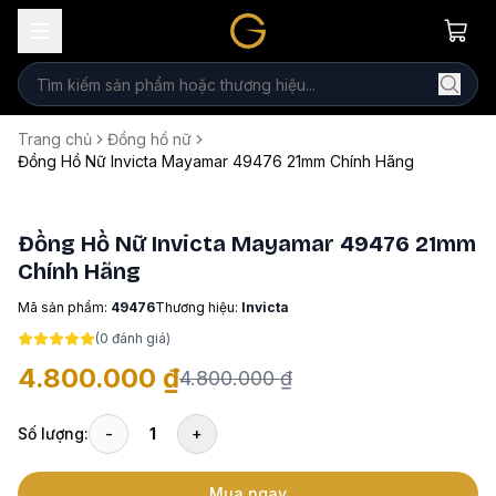
Trang chủ
Đồng hồ nữ
Đồng Hồ Nữ Invicta Mayamar 49476 21mm Chính Hãng
Đồng Hồ Nữ Invicta Mayamar 49476 21mm
Chính Hãng
Mã sản phẩm:
49476
Thương hiệu:
Invicta
(
0
đánh giá)
4.800.000 ₫
4.800.000 ₫
Số lượng:
-
1
+
Mua ngay