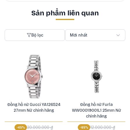
Sản phẩm liên quan
Bộ lọc
Mới nhất
Đồng hồ nữ Gucci YA126524
Đồng hồ nữ Furla
27mm Nữ chính hãng
WW00019001L1 25mm Nữ
chính hãng
30.000.000 ₫
12.000.000 ₫
-
45
%
-
65
%