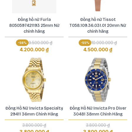
Đồng hồ nữ Furla
Đồng hồ nữ Tissot
8050597421193 25mm Nữ
T058.109.36.031.01 20mm Nữ
chính hãng
chính hãng
9.500.000 ₫
10.000.000 ₫
-
56
%
-
55
%
4.200.000 ₫
4.500.000 ₫
Đồng Hồ Nữ Invicta Specialty
Đồng Hồ Nữ Invicta Pro Diver
29411 36mm Chính Hãng
30481 38mm Chính Hãng
3.800.000 ₫
3.800.000 ₫
3.800.000 ₫
3.800.000 ₫