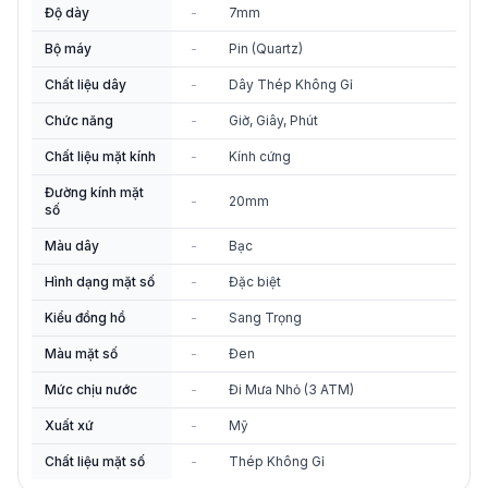
Độ dày
-
7mm
Bộ máy
-
Pin (Quartz)
Chất liệu dây
-
Dây Thép Không Gỉ
Chức năng
-
Giờ, Giây, Phút
Chất liệu mặt kính
-
Kính cứng
Đường kính mặt
-
20mm
số
Màu dây
-
Bạc
Hình dạng mặt số
-
Đặc biệt
Kiểu đồng hồ
-
Sang Trọng
Màu mặt số
-
Đen
Mức chịu nước
-
Đi Mưa Nhỏ (3 ATM)
Xuất xứ
-
Mỹ
Chất liệu mặt số
-
Thép Không Gỉ