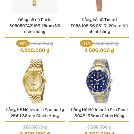
Đồng hồ nữ Furla
Đồng hồ nữ Tissot
8050597421193 25mm Nữ
T058.109.36.031.01 20mm Nữ
chính hãng
chính hãng
9.500.000 ₫
10.000.000 ₫
-
56
%
-
55
%
4.200.000 ₫
4.500.000 ₫
Đồng Hồ Nữ Invicta Specialty
Đồng Hồ Nữ Invicta Pro Diver
29411 36mm Chính Hãng
30481 38mm Chính Hãng
3.800.000 ₫
3.800.000 ₫
3.800.000 ₫
3.800.000 ₫