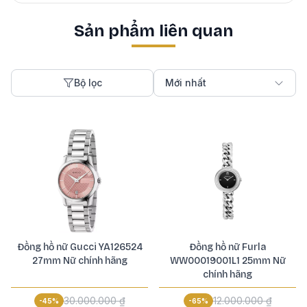
Sản phẩm liên quan
Bộ lọc
Mới nhất
Đồng hồ nữ Gucci YA126524
Đồng hồ nữ Furla
27mm Nữ chính hãng
WW00019001L1 25mm Nữ
chính hãng
30.000.000 ₫
12.000.000 ₫
-
45
%
-
65
%