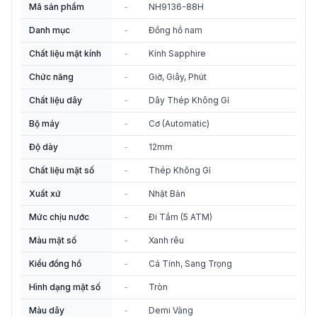
Mã sản phẩm
-
NH9136-88H
Danh mục
-
Đồng hồ nam
Chất liệu mặt kính
-
Kính Sapphire
Chức năng
-
Giờ, Giây, Phút
Chất liệu dây
-
Dây Thép Không Gỉ
Bộ máy
-
Cơ (Automatic)
Độ dày
-
12mm
Chất liệu mặt số
-
Thép Không Gỉ
Xuất xứ
-
Nhật Bản
Mức chịu nước
-
Đi Tắm (5 ATM)
Màu mặt số
-
Xanh rêu
Kiểu đồng hồ
-
Cá Tính, Sang Trọng
Hình dạng mặt số
-
Tròn
Màu dây
-
Demi Vàng