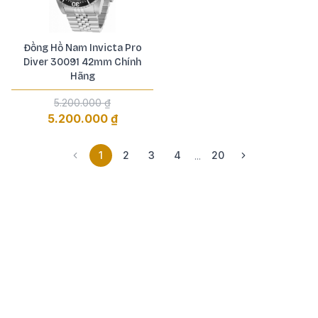
Đồng Hồ Nam Invicta Pro
Diver 30091 42mm Chính
Hãng
5.200.000 ₫
5.200.000 ₫
1
2
3
4
20
...