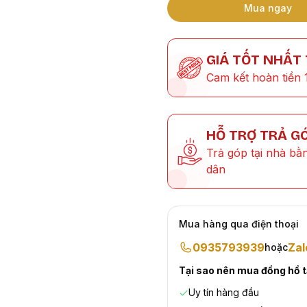
Mua ngay
GIÁ TỐT NHẤT
Cam kết hoàn tiền 
HỖ TRỢ TRẢ G
Trả góp tại nhà bằ
dân
Mua hàng qua điện thoại
0935793939
Zal
hoặc
Tại sao nên mua đồng hồ 
Uy tín hàng đầu