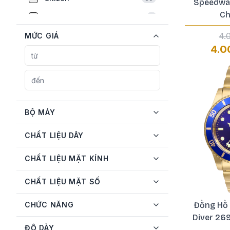
Speedwa
Ch
Earnshaw
1
Emporio Armani
4.
MỨC GIÁ
2
4.0
Fossil
1
Frederique Constant
5
Gucci
1
Guess
6
BỘ MÁY
Hamilton
2
CHẤT LIỆU DÂY
Invicta
71
CHẤT LIỆU MẶT KÍNH
JBW
3
CHẤT LIỆU MẶT SỐ
Longines
3
MATHEY-TISSOT
5
CHỨC NĂNG
Đồng Hồ 
Diver 26
Michael Kors
2
ĐỘ DÀY