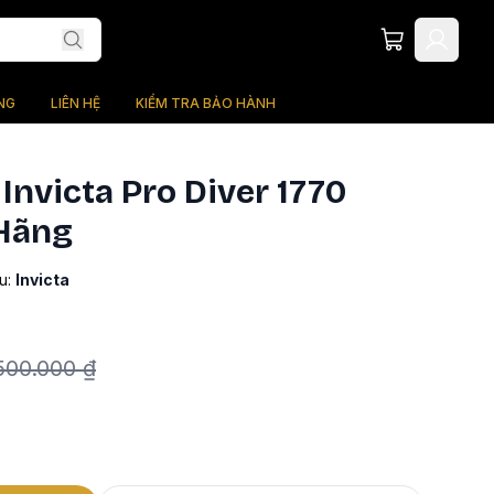
NG
LIÊN HỆ
KIỂM TRA BẢO HÀNH
nvicta Pro Diver 1770
Hãng
u:
Invicta
500.000 ₫