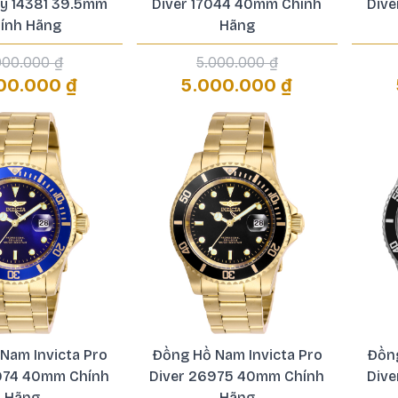
y 14381 39.5mm
Diver 17044 40mm Chính
Div
ính Hãng
Hãng
000.000 ₫
5.000.000 ₫
00.000 ₫
5.000.000 ₫
Nam Invicta Pro
Đồng Hồ Nam Invicta Pro
Đồng
974 40mm Chính
Diver 26975 40mm Chính
Div
Hãng
Hãng