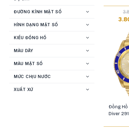
Mido
2
3.
ĐƯỜNG KÍNH MẶT SỐ
Movado
2
3.8
HÌNH DẠNG MẶT SỐ
Olym Pianus
1
Orient
17
KIỂU ĐỒNG HỒ
Oris
1
MÀU DÂY
Philipp Plein
1
MÀU MẶT SỐ
Raymond Weil
1
MỨC CHỊU NƯỚC
Salvatore Ferragamo
5
Seiko
13
XUẤT XỨ
Tissot
13
Đồng Hồ 
Versace
9
Diver 29
Versus
1