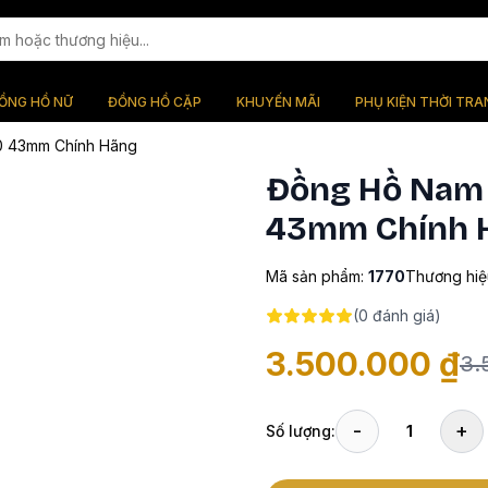
ỒNG HỒ NỮ
ĐỒNG HỒ CẶP
KHUYẾN MÃI
PHỤ KIỆN THỜI TRA
70 43mm Chính Hãng
Đồng Hồ Nam I
43mm Chính 
Mã sản phẩm:
1770
Thương hiệ
(
0
đánh giá)
3.500.000 ₫
3.
-
+
Số lượng:
1