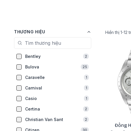
THƯƠNG HIỆU
Hiển thị
1
-
12
t
Bentley
2
Bulova
25
Caravelle
1
Carnival
1
Casio
1
Certina
2
Christian Van Sant
2
Đồng H
Citizen
30