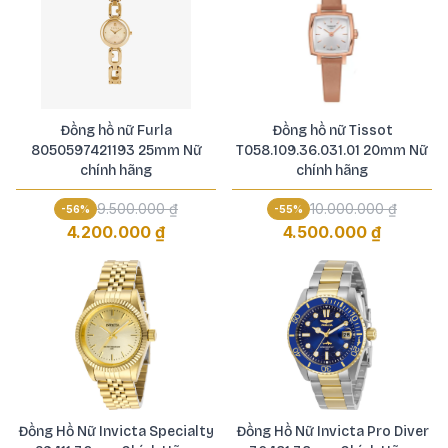
Đồng hồ nữ Furla
Đồng hồ nữ Tissot
8050597421193 25mm Nữ
T058.109.36.031.01 20mm Nữ
chính hãng
chính hãng
9.500.000 ₫
10.000.000 ₫
-
56
%
-
55
%
4.200.000 ₫
4.500.000 ₫
Đồng Hồ Nữ Invicta Specialty
Đồng Hồ Nữ Invicta Pro Diver