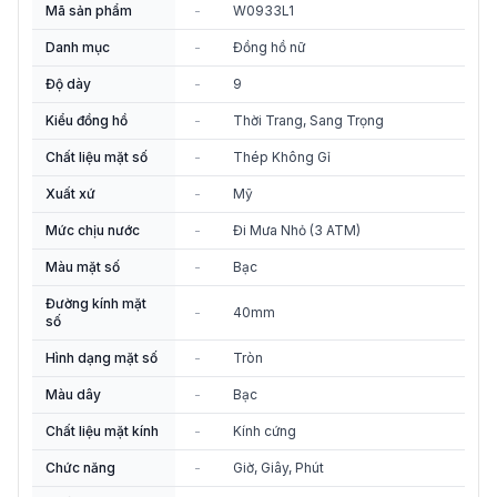
Mã sản phẩm
-
W0933L1
Danh mục
-
Đồng hồ nữ
Độ dày
-
9
Kiểu đồng hồ
-
Thời Trang, Sang Trọng
Chất liệu mặt số
-
Thép Không Gỉ
Xuất xứ
-
Mỹ
Mức chịu nước
-
Đi Mưa Nhỏ (3 ATM)
Màu mặt số
-
Bạc
Đường kính mặt
-
40mm
số
Hình dạng mặt số
-
Tròn
Màu dây
-
Bạc
Chất liệu mặt kính
-
Kính cứng
Chức năng
-
Giờ, Giây, Phút