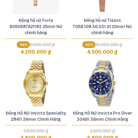
Đồng hồ nữ Furla
Đồng hồ nữ Tissot
8050597421193 25mm Nữ
T058.109.36.031.01 20mm Nữ
chính hãng
chính hãng
9.500.000 ₫
10.000.000 ₫
-
56
%
-
55
%
4.200.000 ₫
4.500.000 ₫
Đồng Hồ Nữ Invicta Specialty
Đồng Hồ Nữ Invicta Pro Diver
29411 36mm Chính Hãng
30481 38mm Chính Hãng
3.800.000 ₫
3.800.000 ₫
3.800.000 ₫
3.800.000 ₫