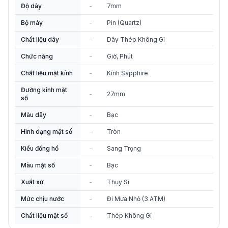
Độ dày
-
7mm
Bộ máy
-
Pin (Quartz)
Chất liệu dây
-
Dây Thép Không Gỉ
Chức năng
-
Giờ, Phút
Chất liệu mặt kính
-
Kính Sapphire
Đường kính mặt
-
27mm
số
Màu dây
-
Bạc
Hình dạng mặt số
-
Tròn
Kiểu đồng hồ
-
Sang Trọng
Màu mặt số
-
Bạc
Xuất xứ
-
Thụy Sĩ
Mức chịu nước
-
Đi Mưa Nhỏ (3 ATM)
Chất liệu mặt số
-
Thép Không Gỉ