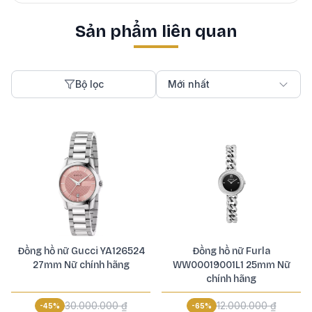
Sản phẩm liên quan
Bộ lọc
Mới nhất
Đồng hồ nữ Gucci YA126524
Đồng hồ nữ Furla
27mm Nữ chính hãng
WW00019001L1 25mm Nữ
chính hãng
30.000.000 ₫
12.000.000 ₫
-
45
%
-
65
%