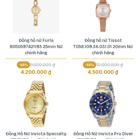
Đồng hồ nữ Furla
Đồng hồ nữ Tissot
8050597421193 25mm Nữ
T058.109.36.031.01 20mm Nữ
chính hãng
chính hãng
9.500.000 ₫
10.000.000 ₫
-
56
%
-
55
%
4.200.000 ₫
4.500.000 ₫
Đồng Hồ Nữ Invicta Specialty
Đồng Hồ Nữ Invicta Pro Diver