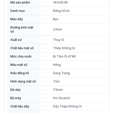
Mã sản phẩm
-
YA126538
Danh mục
-
Đồng hồ nữ
Màu dây
-
Bạc
Đường kính mặt
-
27mm
số
Xuất xứ
-
Thụy Sĩ
Chất liệu mặt số
-
Thép Không Gỉ
Mức chịu nước
-
Đi Tắm (5 ATM)
Màu mặt số
-
Hồng
Kiểu đồng hồ
-
Sang Trọng
Hình dạng mặt số
-
Tròn
Độ dày
-
7.5mm
Bộ máy
-
Pin (Quartz)
Chất liệu dây
-
Dây Thép Không Gỉ