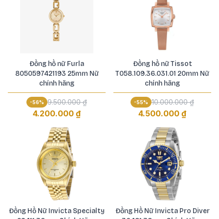
Đồng hồ nữ Furla
Đồng hồ nữ Tissot
8050597421193 25mm Nữ
T058.109.36.031.01 20mm Nữ
chính hãng
chính hãng
9.500.000 ₫
10.000.000 ₫
-
56
%
-
55
%
4.200.000 ₫
4.500.000 ₫
Đồng Hồ Nữ Invicta Specialty
Đồng Hồ Nữ Invicta Pro Diver