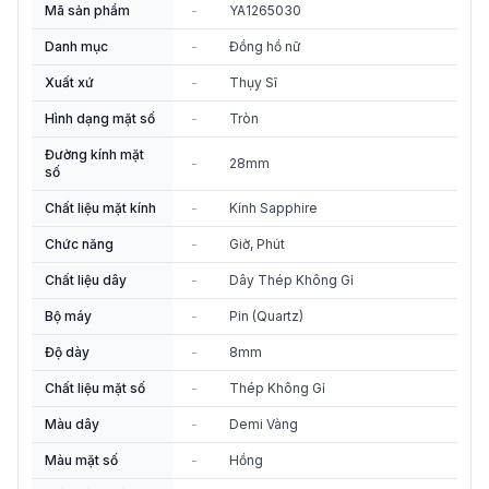
Mã sản phẩm
-
YA1265030
Danh mục
-
Đồng hồ nữ
Xuất xứ
-
Thụy Sĩ
Hình dạng mặt số
-
Tròn
Đường kính mặt
-
28mm
số
Chất liệu mặt kính
-
Kính Sapphire
Chức năng
-
Giờ, Phút
Chất liệu dây
-
Dây Thép Không Gỉ
Bộ máy
-
Pin (Quartz)
Độ dày
-
8mm
Chất liệu mặt số
-
Thép Không Gỉ
Màu dây
-
Demi Vàng
Màu mặt số
-
Hồng