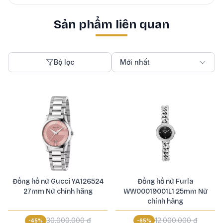
Sản phẩm liên quan
Bộ lọc
Mới nhất
Đồng hồ nữ Gucci YA126524
Đồng hồ nữ Furla
27mm Nữ chính hãng
WW00019001L1 25mm Nữ
chính hãng
30.000.000 ₫
12.000.000 ₫
-
45
%
-
65
%