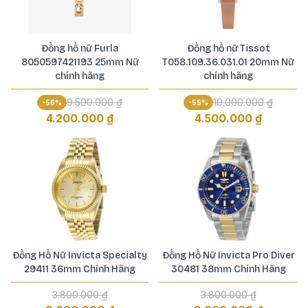
Đồng hồ nữ Furla
Đồng hồ nữ Tissot
8050597421193 25mm Nữ
T058.109.36.031.01 20mm Nữ
chính hãng
chính hãng
9.500.000 ₫
10.000.000 ₫
-
56
%
-
55
%
4.200.000 ₫
4.500.000 ₫
Đồng Hồ Nữ Invicta Specialty
Đồng Hồ Nữ Invicta Pro Diver
29411 36mm Chính Hãng
30481 38mm Chính Hãng
3.800.000 ₫
3.800.000 ₫