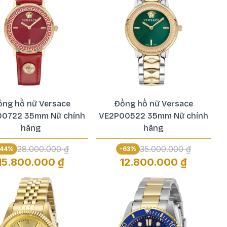
ồng hồ nữ Versace
Đồng hồ nữ Versace
00722 35mm Nữ chính
VE2P00522 35mm Nữ chính
hãng
hãng
28.000.000 ₫
35.000.000 ₫
44
%
-
63
%
15.800.000 ₫
12.800.000 ₫