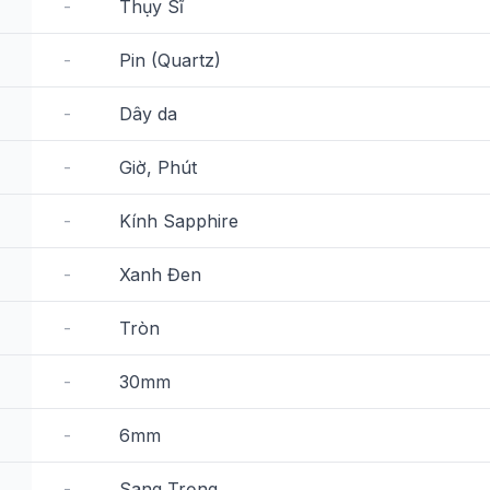
-
Thụy Sĩ
-
Pin (Quartz)
-
Dây da
-
Giờ, Phút
-
Kính Sapphire
-
Xanh Đen
-
Tròn
-
30mm
-
6mm
-
Sang Trọng