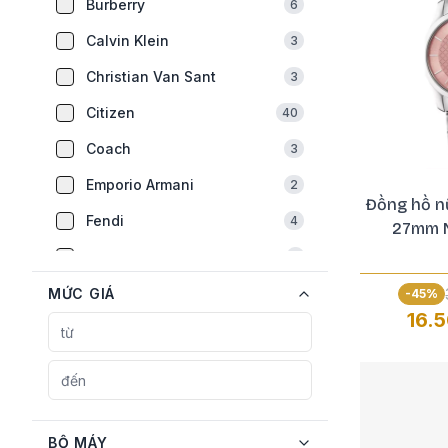
Burberry
6
Calvin Klein
3
Christian Van Sant
3
Citizen
40
Coach
3
Emporio Armani
2
Đồng hồ n
Fendi
4
27mm N
FL Franklin
1
Fossil
MỨC GIÁ
2
-
45
%
16.
Frederique Constant
12
Furla
2
Gevril
1
Gucci
22
BỘ MÁY