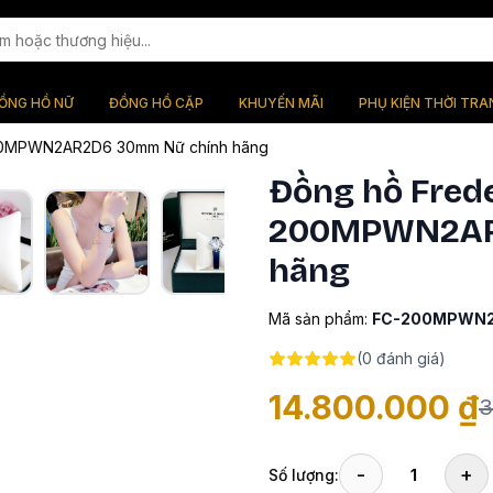
ỒNG HỒ NỮ
ĐỒNG HỒ CẶP
KHUYẾN MÃI
PHỤ KIỆN THỜI TRA
200MPWN2AR2D6 30mm Nữ chính hãng
Đồng hồ Frede
200MPWN2AR
hãng
Mã sản phẩm:
FC-200MPWN
(
0
đánh giá)
14.800.000 ₫
3
-
+
Số lượng:
1