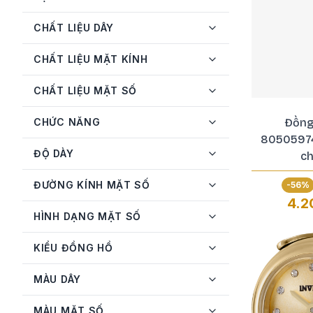
Guess
12
CHẤT LIỆU DÂY
GV2
6
CHẤT LIỆU MẶT KÍNH
Invicta
44
CHẤT LIỆU MẶT SỐ
Just Cavalli
5
Kemil
3
CHỨC NĂNG
Đồng
8050597
Longines
2
ĐỘ DÀY
ch
MATHEY-TISSOT
4
ĐƯỜNG KÍNH MẶT SỐ
-
56
%
Michael Kors
10
4.2
HÌNH DẠNG MẶT SỐ
Movado
2
Philipp Plein
3
KIỂU ĐỒNG HỒ
Salvatore Ferragamo
8
MÀU DÂY
Skagen
1
MÀU MẶT SỐ