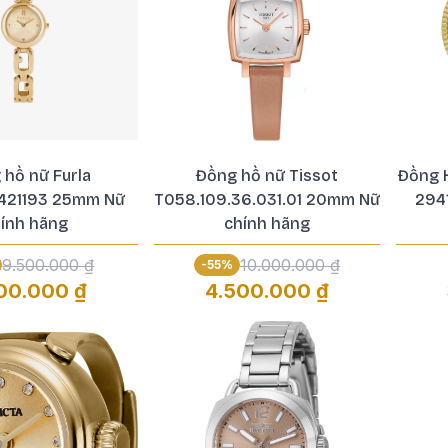
 hồ nữ Furla
Đồng hồ nữ Tissot
Đồng H
421193 25mm Nữ
T058.109.36.031.01 20mm Nữ
294
ính hãng
chính hãng
9.500.000 ₫
10.000.000 ₫
-
55
%
00.000 ₫
4.500.000 ₫