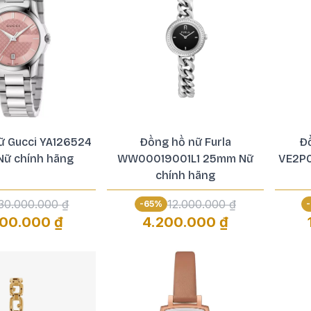
ữ Gucci YA126524
Đồng hồ nữ Furla
Đ
ữ chính hãng
WW00019001L1 25mm Nữ
VE2P
chính hãng
30.000.000 ₫
12.000.000 ₫
-
65
%
-
500.000 ₫
4.200.000 ₫