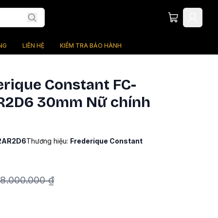
NG
LIÊN HỆ
KIỂM TRA BẢO HÀNH
rique Constant FC-
2D6 30mm Nữ chính
2AR2D6
Thương hiệu:
Frederique Constant
8.000.000 ₫