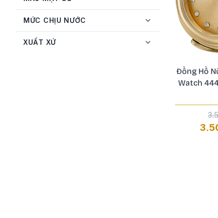
Stuhrling
1
MỨC CHỊU NƯỚC
Swarovski
1
Tissot
27
XUẤT XỨ
Versace
15
Đồng Hồ Nữ
Versus
6
Watch 444
3.
3.5