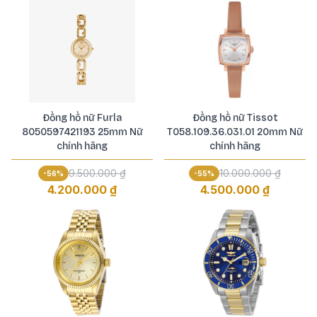
Đồng hồ nữ Furla
Đồng hồ nữ Tissot
8050597421193 25mm Nữ
T058.109.36.031.01 20mm Nữ
chính hãng
chính hãng
9.500.000 ₫
10.000.000 ₫
-
56
%
-
55
%
4.200.000 ₫
4.500.000 ₫