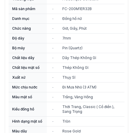
Mã sản phẩm
-
FC-200M1ER32B
Danh mục
-
Đồng hồ nữ
Chức năng
-
Giờ, Giây, Phút
Độ dày
-
7mm
Bộ máy
-
Pin (Quartz)
Chất liệu dây
-
Dây Thép Không Gỉ
Chất liệu mặt số
-
Thép Không Gỉ
Xuất xứ
-
Thụy Sĩ
Mức chịu nước
-
Đi Mưa Nhỏ (3 ATM)
Màu mặt số
-
Trắng, Vàng Hồng
Thời Trang, Classic ( Cổ điển ),
Kiểu đồng hồ
-
Sang Trọng
Hình dạng mặt số
-
Tròn
Màu dây
-
Rose Gold