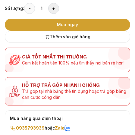
Số lượng:
-
1
+
Mua ngay
Thêm vào giỏ hàng
GIÁ TỐT NHẤT THỊ TRƯỜNG
Cam kết hoàn tiền 100% nếu tìm thấy nơi bán rẻ hơn!
HỖ TRỢ TRẢ GÓP NHANH CHÓNG
Trả góp tại nhà bằng thẻ tín dụng hoặc trả góp bằng
căn cước công dân
Mua hàng qua điện thoại
0935793939
hoặc
Zalo