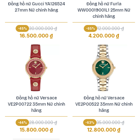
Đồng hồ nữ Gucci YA126524
Đồng hồ nữ Furla
27mm Nữ chính hãng
WW00019001L1 25mm Nữ
chính hãng
30.000.000 ₫
12.000.000 ₫
-
45
%
-
65
%
16.500.000 ₫
4.200.000 ₫
Đồng hồ nữ Versace
Đồng hồ nữ Versace
VE2P00722 35mm Nữ chính
VE2P00522 35mm Nữ chính
hãng
hãng
28.000.000 ₫
35.000.000 ₫
-
44
%
-
63
%
15.800.000 ₫
12.800.000 ₫