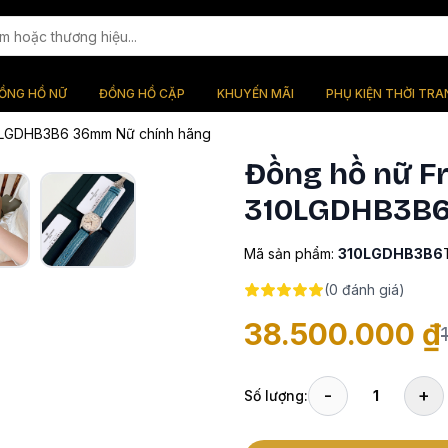
ỒNG HỒ NỮ
ĐỒNG HỒ CẶP
KHUYẾN MÃI
PHỤ KIỆN THỜI TRA
10LGDHB3B6 36mm Nữ chính hãng
Đồng hồ nữ F
310LGDHB3B6
Mã sản phẩm:
310LGDHB3B6
(
0
đánh giá)
38.500.000 ₫
-
+
Số lượng:
1