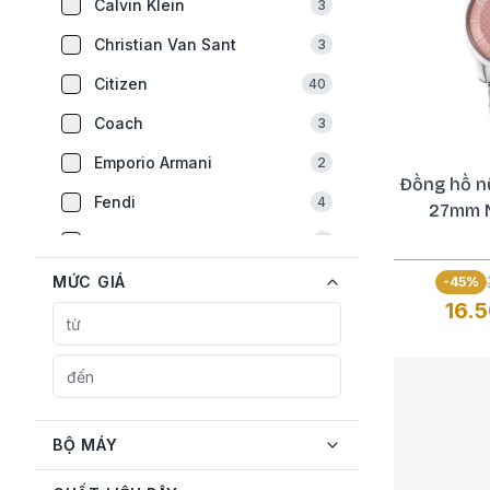
Calvin Klein
3
Christian Van Sant
3
Citizen
40
Coach
3
Emporio Armani
2
Đồng hồ n
Fendi
4
27mm N
FL Franklin
1
Fossil
MỨC GIÁ
2
-
45
%
16.
Frederique Constant
12
Furla
2
Gevril
1
Gucci
22
BỘ MÁY
Guess
12