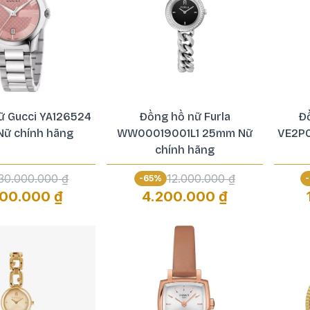
ữ Gucci YA126524
Đồng hồ nữ Furla
Đ
ữ chính hãng
WW00019001L1 25mm Nữ
VE2P
chính hãng
30.000.000 ₫
12.000.000 ₫
-
65
%
-
500.000 ₫
4.200.000 ₫