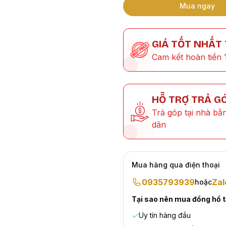
Mua ngay
GIÁ TỐT NHẤT
Cam kết hoàn tiền 
HỖ TRỢ TRẢ G
Trả góp tại nhà bằ
dân
Mua hàng qua điện thoại
0935793939
Zal
hoặc
Tại sao nên mua đồng hồ 
Uy tín hàng đầu