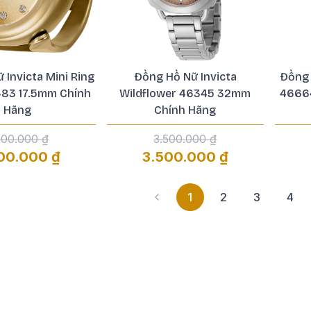
 Invicta Mini Ring
Đồng Hồ Nữ Invicta
Đồng 
83 17.5mm Chính
Wildflower 46345 32mm
4666
Hãng
Chính Hãng
500.000 ₫
3.500.000 ₫
00.000 ₫
3.500.000 ₫
1
2
3
4