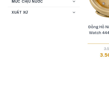
MỨC CHỊU NƯỚC
Swarovski
1
Tissot
27
XUẤT XỨ
Versace
15
Đồng Hồ Nữ
Versus
6
Watch 444
3.
3.5