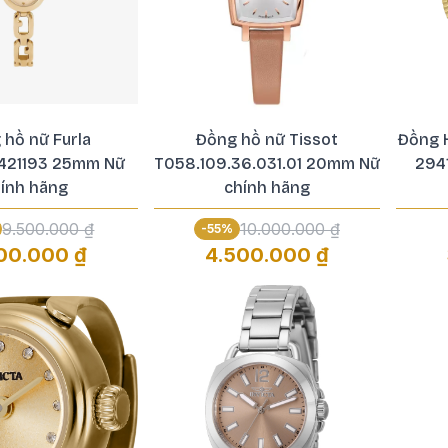
 hồ nữ Furla
Đồng hồ nữ Tissot
Đồng H
421193 25mm Nữ
T058.109.36.031.01 20mm Nữ
294
ính hãng
chính hãng
9.500.000 ₫
10.000.000 ₫
-
55
%
00.000 ₫
4.500.000 ₫