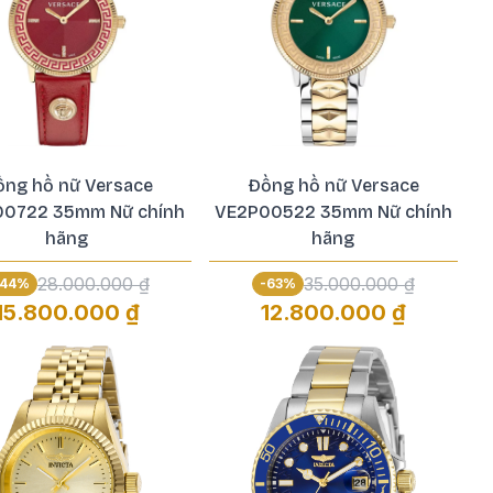
ồng hồ nữ Versace
Đồng hồ nữ Versace
00722 35mm Nữ chính
VE2P00522 35mm Nữ chính
hãng
hãng
28.000.000 ₫
35.000.000 ₫
44
%
-
63
%
15.800.000 ₫
12.800.000 ₫