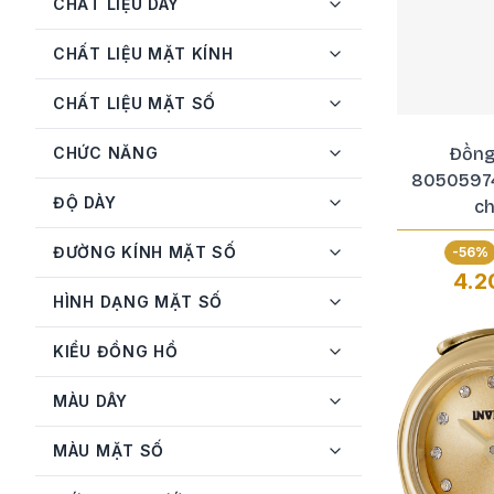
CHẤT LIỆU DÂY
GV2
6
CHẤT LIỆU MẶT KÍNH
Invicta
44
CHẤT LIỆU MẶT SỐ
Just Cavalli
5
Kemil
3
CHỨC NĂNG
Đồng
8050597
Longines
2
ĐỘ DÀY
ch
MATHEY-TISSOT
4
ĐƯỜNG KÍNH MẶT SỐ
-
56
%
Michael Kors
10
4.2
HÌNH DẠNG MẶT SỐ
Movado
2
Philipp Plein
3
KIỂU ĐỒNG HỒ
Salvatore Ferragamo
8
MÀU DÂY
Skagen
1
MÀU MẶT SỐ
Stuhrling
1