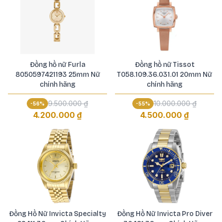
Đồng hồ nữ Furla
Đồng hồ nữ Tissot
8050597421193 25mm Nữ
T058.109.36.031.01 20mm Nữ
chính hãng
chính hãng
9.500.000 ₫
10.000.000 ₫
-
56
%
-
55
%
4.200.000 ₫
4.500.000 ₫
Đồng Hồ Nữ Invicta Specialty
Đồng Hồ Nữ Invicta Pro Diver