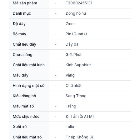
Mã sản phẩm
-
F306024551E1
Danh mục
-
Đồng hồ nữ
Độ dày
-
7mm
Bộ máy
-
Pin (Quartz)
Chất liệu dây
-
Dây da
Chức năng
-
Giờ, Phút
Chất liệu mặt kính
-
Kính Sapphire
Màu dây
-
Vàng
Hình dạng mặt số
-
Chữ nhật
Kiểu đồng hồ
-
Sang Trọng
Màu mặt số
-
Trắng
Mức chịu nước
-
Đi Tắm (5 ATM)
Xuất xứ
-
Italia
Chất liệu mặt số
-
Thép Không Gỉ