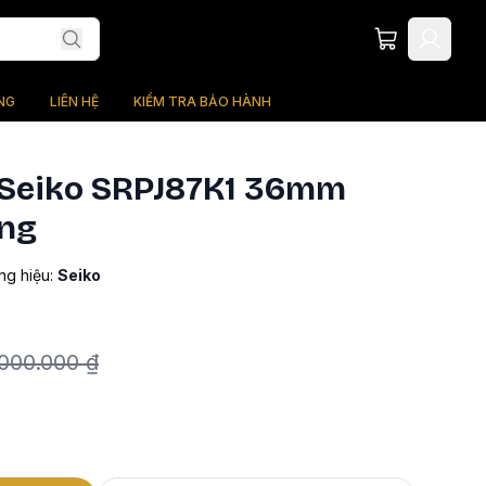
NG
LIÊN HỆ
KIỂM TRA BẢO HÀNH
Seiko SRPJ87K1 36mm
ng
g hiệu:
Seiko
.000.000 ₫