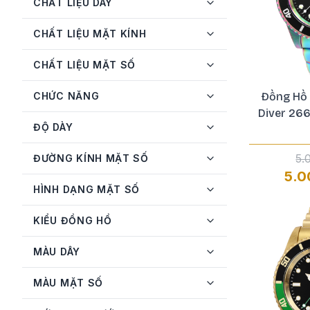
CHẤT LIỆU DÂY
Invicta
72
CHẤT LIỆU MẶT KÍNH
JBW
3
CHẤT LIỆU MẶT SỐ
Longines
3
MATHEY-TISSOT
5
CHỨC NĂNG
Đồng Hồ 
Diver 26
Michael Kors
2
ĐỘ DÀY
Mido
2
5.
ĐƯỜNG KÍNH MẶT SỐ
Movado
2
5.0
HÌNH DẠNG MẶT SỐ
Olym Pianus
1
Orient
17
KIỂU ĐỒNG HỒ
Oris
1
MÀU DÂY
Philipp Plein
1
MÀU MẶT SỐ
Raymond Weil
1