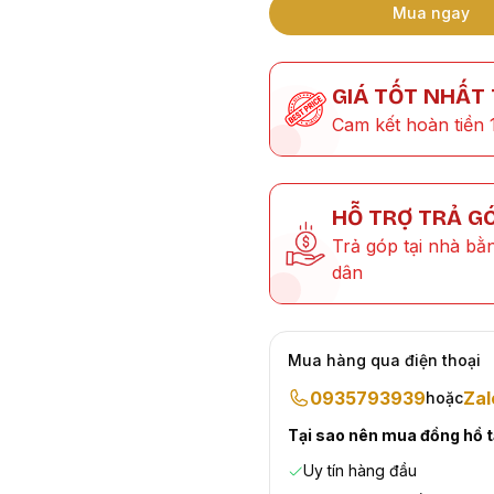
Mua ngay
GIÁ TỐT NHẤT
Cam kết hoàn tiền 
HỖ TRỢ TRẢ G
Trả góp tại nhà bằ
dân
Mua hàng qua điện thoại
0935793939
Zal
hoặc
Tại sao nên mua đồng hồ 
Uy tín hàng đầu