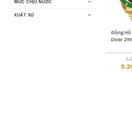
MỨC CHỊU NƯỚC
Salvatore Ferragamo
5
Seiko
12
XUẤT XỨ
Tissot
13
Đồng Hồ 
Versace
9
Diver 29
Versus
1
5.
5.2