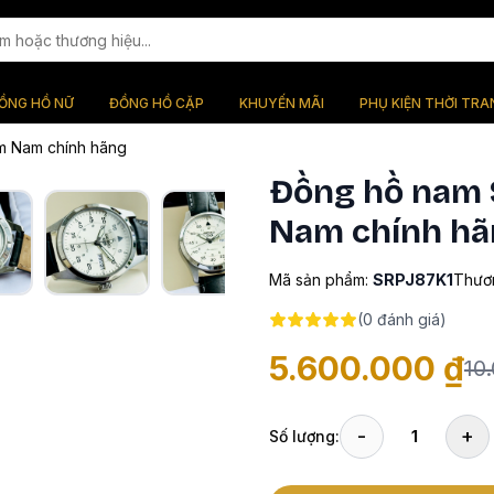
ỒNG HỒ NỮ
ĐỒNG HỒ CẶP
KHUYẾN MÃI
PHỤ KIỆN THỜI TRA
m Nam chính hãng
Đồng hồ nam 
Nam chính hã
Mã sản phẩm:
SRPJ87K1
Thươn
(
0
đánh giá)
5.600.000 ₫
10
-
+
Số lượng:
1