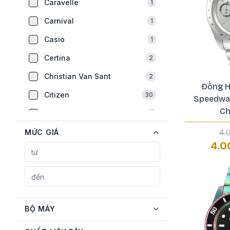
Caravelle
1
Carnival
1
Casio
1
Certina
2
Christian Van Sant
2
Đồng H
Citizen
30
Speedwa
Ch
Earnshaw
1
Emporio Armani
4.
MỨC GIÁ
2
4.0
Fossil
1
Frederique Constant
5
Gucci
1
Guess
6
BỘ MÁY
Hamilton
2