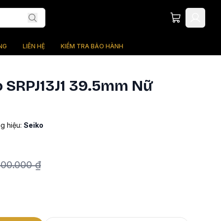
NG
LIÊN HỆ
KIỂM TRA BẢO HÀNH
o SRPJ13J1 39.5mm Nữ
g hiệu:
Seiko
000.000 ₫