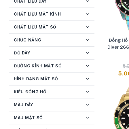
CHẤT LIỆU DÂY
Invicta
72
CHẤT LIỆU MẶT KÍNH
JBW
3
CHẤT LIỆU MẶT SỐ
Longines
3
MATHEY-TISSOT
5
CHỨC NĂNG
Đồng Hồ 
Diver 26
Michael Kors
2
ĐỘ DÀY
Mido
2
5.
ĐƯỜNG KÍNH MẶT SỐ
Movado
2
5.0
HÌNH DẠNG MẶT SỐ
Olym Pianus
1
Orient
17
KIỂU ĐỒNG HỒ
Oris
1
MÀU DÂY
Philipp Plein
1
MÀU MẶT SỐ
Raymond Weil
1