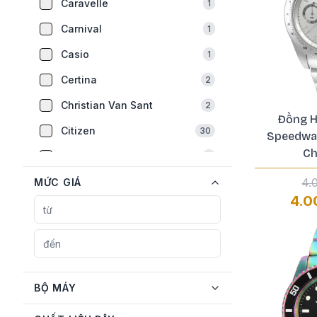
Caravelle
1
Carnival
1
Casio
1
Certina
2
Christian Van Sant
2
Đồng H
Citizen
30
Speedwa
Ch
Earnshaw
1
Emporio Armani
4.
MỨC GIÁ
2
4.0
Fossil
1
Frederique Constant
5
Gucci
1
Guess
6
BỘ MÁY
Hamilton
2