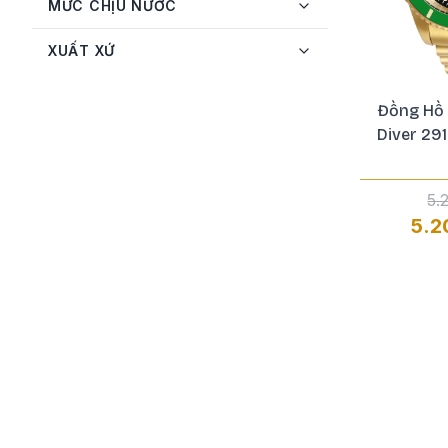
MỨC CHỊU NƯỚC
Salvatore Ferragamo
5
Seiko
12
XUẤT XỨ
Tissot
13
Đồng Hồ 
Versace
9
Diver 29
Versus
1
5.
5.2