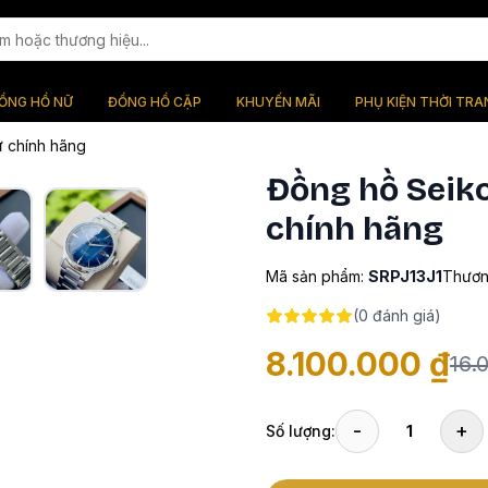
ỒNG HỒ NỮ
ĐỒNG HỒ CẶP
KHUYẾN MÃI
PHỤ KIỆN THỜI TRA
 chính hãng
Đồng hồ Seik
chính hãng
Mã sản phẩm:
SRPJ13J1
Thươn
(
0
đánh giá)
8.100.000 ₫
16.
-
+
Số lượng:
1