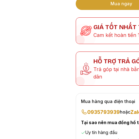
Mua ngay
GIÁ TỐT NHẤT
Cam kết hoàn tiền 
HỖ TRỢ TRẢ G
Trả góp tại nhà bằ
dân
Mua hàng qua điện thoại
0935793939
Zal
hoặc
Tại sao nên mua đồng hồ 
Uy tín hàng đầu