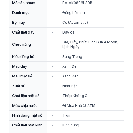
Mã sản phẩm
-
RA-AK0806L30B
Danh mục
-
Đồng hồ nam
Bộ máy
-
Cơ (Automatic)
Chất liệu dây
-
Dây da
Giờ, Giây, Phút, Lịch Sun & Moon,
Chức năng
-
Lịch Ngày
Kiểu đồng hồ
-
Sang Trọng
Màu dây
-
Xanh Đen
Màu mặt số
-
Xanh Đen
Xuất xứ
-
Nhật Bản
Chất liệu mặt số
-
Thép Không Gỉ
Mức chịu nước
-
Đi Mưa Nhỏ (3 ATM)
Hình dạng mặt số
-
Tròn
Chất liệu mặt kính
-
Kính cứng