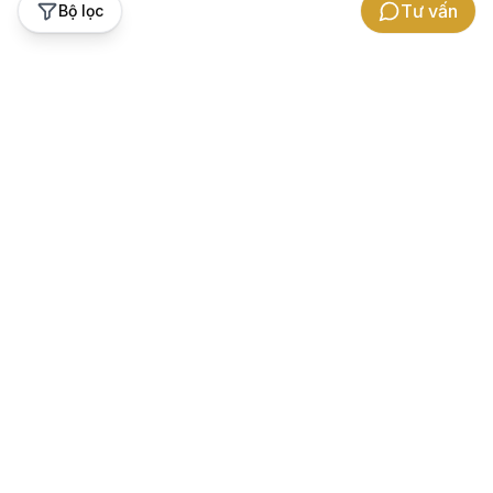
Tư vấn
Bộ lọc
Hỗ trợ khách hàng
Thương hiệu Gowatch
Bảo hành
Về chúng tôi
Chính sách hoàn tiền chênh lệch
Cảm nhận khách hàng
Hướng dẫn đổi trả
Hợp tác kinh doanh
Hướng dẫn mua hàng
Tuyển dụng