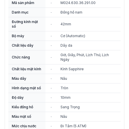
Mã sản phẩm
-
M024.630.36.291.00
Danh mục
-
Đồng hồ nam
Đường kính mặt
-
42mm
số
Bộ máy
-
Cơ (Automatic)
Chất liệu dây
-
Dây da
Giờ, Giây, Phút, Lịch Thứ, Lịch
Chức năng
-
Ngày
Chất liệu mặt kính
-
Kính Sapphire
Màu dây
-
Nâu
Hình dạng mặt số
-
Tròn
Độ dày
-
10mm
Kiểu đồng hồ
-
Sang Trọng
Màu mặt số
-
Nâu
Mức chịu nước
-
Đi Tắm (5 ATM)