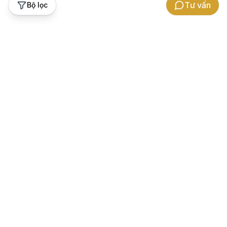
Tư vấn
Bộ lọc
Hỗ trợ khách hàng
Thương hiệu Gowatch
Bảo hành
Về chúng tôi
Chính sách hoàn tiền chênh lệch
Cảm nhận khách hàng
Hướng dẫn đổi trả
Hợp tác kinh doanh
Hướng dẫn mua hàng
Tuyển dụng