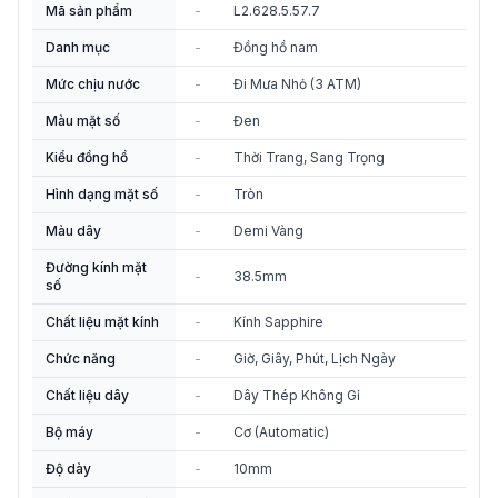
Mã sản phẩm
-
L2.628.5.57.7
Danh mục
-
Đồng hồ nam
Mức chịu nước
-
Đi Mưa Nhỏ (3 ATM)
Màu mặt số
-
Đen
Kiểu đồng hồ
-
Thời Trang, Sang Trọng
Hình dạng mặt số
-
Tròn
Màu dây
-
Demi Vàng
Đường kính mặt
-
38.5mm
số
Chất liệu mặt kính
-
Kính Sapphire
Chức năng
-
Giờ, Giây, Phút, Lịch Ngày
Chất liệu dây
-
Dây Thép Không Gỉ
Bộ máy
-
Cơ (Automatic)
Độ dày
-
10mm