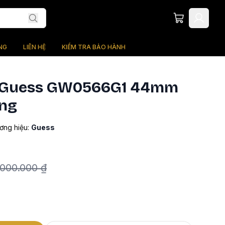
NG
LIÊN HỆ
KIỂM TRA BẢO HÀNH
 Guess GW0566G1 44mm
ng
ơng hiệu:
Guess
.000.000 ₫