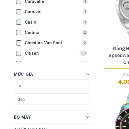
Caravelle
1
Carnival
1
Casio
1
Certina
2
Christian Van Sant
2
Đồng H
Citizen
30
Speedwa
Ch
Earnshaw
1
Emporio Armani
4.
MỨC GIÁ
2
4.0
Fossil
1
Frederique Constant
5
Gucci
1
Guess
5
BỘ MÁY
Hamilton
2