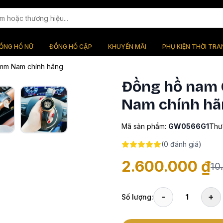
ỒNG HỒ NỮ
ĐỒNG HỒ CẶP
KHUYẾN MÃI
PHỤ KIỆN THỜI TRA
mm Nam chính hãng
Đồng hồ nam
Nam chính hã
Mã sản phẩm:
GW0566G1
Thư
(
0
đánh giá)
2.600.000 ₫
10
-
+
Số lượng:
1