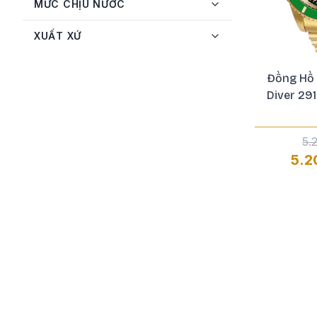
MỨC CHỊU NƯỚC
Salvatore Ferragamo
5
Seiko
13
XUẤT XỨ
Tissot
13
Đồng Hồ 
Versace
9
Diver 29
Versus
1
5.
5.2