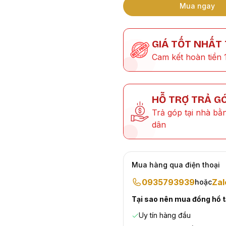
Mua ngay
GIÁ TỐT NHẤT
Cam kết hoàn tiền 
HỖ TRỢ TRẢ G
Trả góp tại nhà bằ
dân
Mua hàng qua điện thoại
0935793939
Zal
hoặc
Tại sao nên mua đồng hồ 
Uy tín hàng đầu