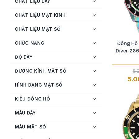
CHẤT LIỆU DÂY
Invicta
72
CHẤT LIỆU MẶT KÍNH
JBW
3
CHẤT LIỆU MẶT SỐ
Longines
3
MATHEY-TISSOT
5
CHỨC NĂNG
Đồng Hồ 
Diver 26
Michael Kors
2
ĐỘ DÀY
Mido
2
5.
ĐƯỜNG KÍNH MẶT SỐ
Movado
2
5.0
HÌNH DẠNG MẶT SỐ
Olym Pianus
1
Orient
17
KIỂU ĐỒNG HỒ
Oris
1
MÀU DÂY
Philipp Plein
1
MÀU MẶT SỐ
Raymond Weil
1