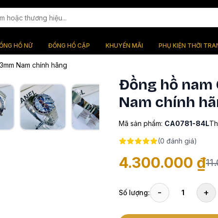
ỒNG HỒ NỮ
ĐỒNG HỒ CẶP
KHUYẾN MÃI
PHỤ KIỆN THỜI TRA
43mm Nam chính hãng
Đồng hồ nam 
Nam chính hã
Mã sản phẩm:
CA0781-84L
Th
(
0
đánh giá)
4.300.000 ₫
11
-
+
Số lượng:
1