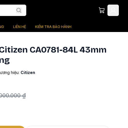
NG
LIÊN HỆ
KIỂM TRA BẢO HÀNH
Citizen CA0781-84L 43mm
ng
ương hiệu:
Citizen
.000.000 ₫