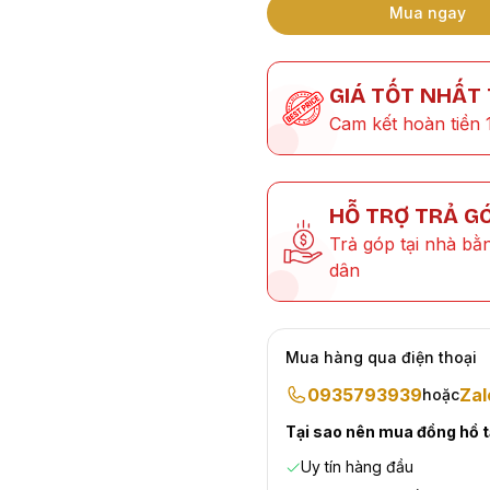
Mua ngay
GIÁ TỐT NHẤT
Cam kết hoàn tiền 
HỖ TRỢ TRẢ G
Trả góp tại nhà bằ
dân
Mua hàng qua điện thoại
0935793939
Zal
hoặc
Tại sao nên mua đồng hồ 
Uy tín hàng đầu