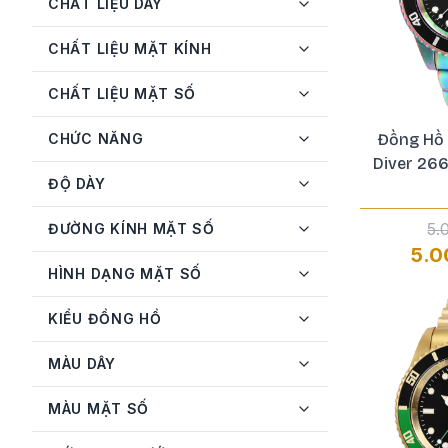
CHẤT LIỆU DÂY
Invicta
72
CHẤT LIỆU MẶT KÍNH
JBW
3
CHẤT LIỆU MẶT SỐ
Longines
3
MATHEY-TISSOT
5
CHỨC NĂNG
Đồng Hồ 
Diver 26
Michael Kors
2
ĐỘ DÀY
Mido
2
5.
ĐƯỜNG KÍNH MẶT SỐ
Movado
2
5.0
HÌNH DẠNG MẶT SỐ
Olym Pianus
1
Orient
17
KIỂU ĐỒNG HỒ
Oris
1
MÀU DÂY
Philipp Plein
1
MÀU MẶT SỐ
Raymond Weil
1