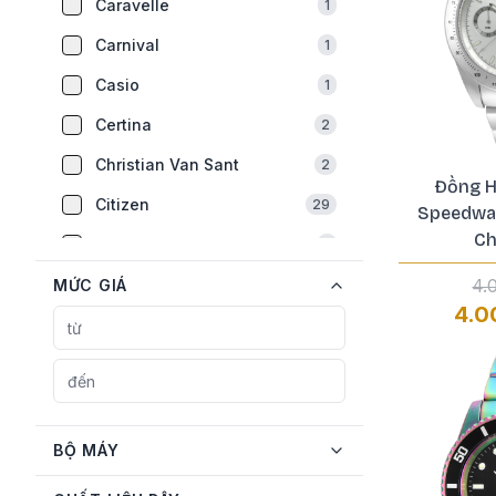
Caravelle
1
Carnival
1
Casio
1
Certina
2
Christian Van Sant
2
Đồng H
Citizen
29
Speedwa
Ch
Earnshaw
1
Emporio Armani
4.
MỨC GIÁ
2
4.0
Fossil
1
Frederique Constant
5
Gucci
1
Guess
6
BỘ MÁY
Hamilton
2