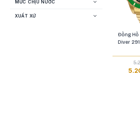
MỨC CHỊU NƯỚC
Salvatore Ferragamo
5
Seiko
13
XUẤT XỨ
Tissot
13
Đồng Hồ 
Versace
9
Diver 29
Versus
1
5.
5.2