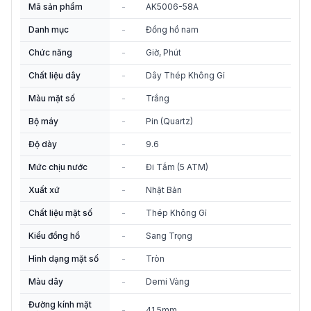
Mã sản phẩm
-
AK5006-58A
Danh mục
-
Đồng hồ nam
Chức năng
-
Giờ, Phút
Chất liệu dây
-
Dây Thép Không Gỉ
Màu mặt số
-
Trắng
Bộ máy
-
Pin (Quartz)
Độ dày
-
9.6
Mức chịu nước
-
Đi Tắm (5 ATM)
Xuất xứ
-
Nhật Bản
Chất liệu mặt số
-
Thép Không Gỉ
Kiểu đồng hồ
-
Sang Trọng
Hình dạng mặt số
-
Tròn
Màu dây
-
Demi Vàng
Đường kính mặt
-
41.5mm