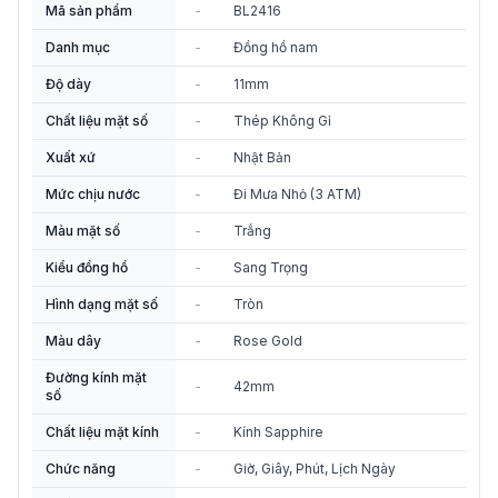
Mã sản phẩm
-
BL2416
Danh mục
-
Đồng hồ nam
Độ dày
-
11mm
Chất liệu mặt số
-
Thép Không Gỉ
Xuất xứ
-
Nhật Bản
Mức chịu nước
-
Đi Mưa Nhỏ (3 ATM)
Màu mặt số
-
Trắng
Kiểu đồng hồ
-
Sang Trọng
Hình dạng mặt số
-
Tròn
Màu dây
-
Rose Gold
Đường kính mặt
-
42mm
số
Chất liệu mặt kính
-
Kính Sapphire
Chức năng
-
Giờ, Giây, Phút, Lịch Ngày