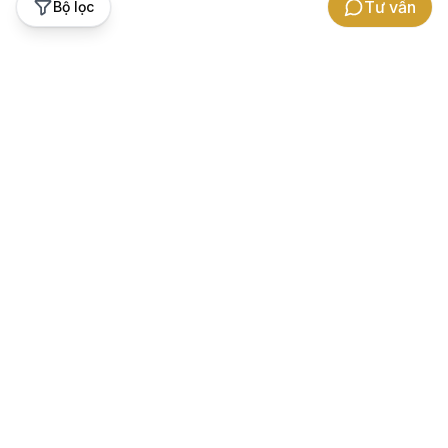
Tư vấn
Bộ lọc
Hỗ trợ khách hàng
Thương hiệu Gowatch
Bảo hành
Về chúng tôi
Chính sách hoàn tiền chênh lệch
Cảm nhận khách hàng
Hướng dẫn đổi trả
Hợp tác kinh doanh
Hướng dẫn mua hàng
Tuyển dụng