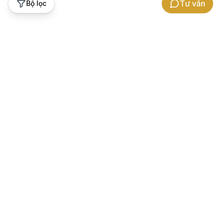
Tư vấn
Bộ lọc
Hỗ trợ khách hàng
Thương hiệu Gowatch
Bảo hành
Về chúng tôi
Chính sách hoàn tiền chênh lệch
Cảm nhận khách hàng
Hướng dẫn đổi trả
Hợp tác kinh doanh
Hướng dẫn mua hàng
Tuyển dụng