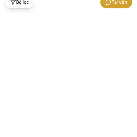
Tư vấn
Bộ lọc
Hỗ trợ khách hàng
Thương hiệu Gowatch
Bảo hành
Về chúng tôi
Chính sách hoàn tiền chênh lệch
Cảm nhận khách hàng
Hướng dẫn đổi trả
Hợp tác kinh doanh
Hướng dẫn mua hàng
Tuyển dụng