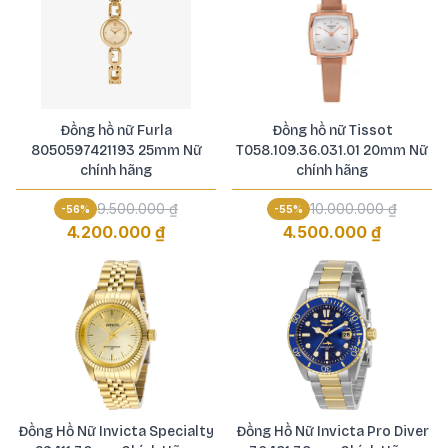
Đồng hồ nữ Furla
Đồng hồ nữ Tissot
8050597421193 25mm Nữ
T058.109.36.031.01 20mm Nữ
chính hãng
chính hãng
9.500.000 ₫
10.000.000 ₫
-
56
%
-
55
%
4.200.000 ₫
4.500.000 ₫
Đồng Hồ Nữ Invicta Specialty
Đồng Hồ Nữ Invicta Pro Diver