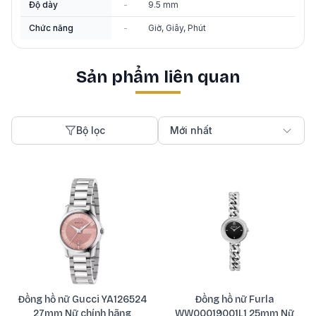
Độ dày
-
9.5 mm
Chức năng
-
Giờ, Giây, Phút
Sản phẩm liên quan
Bộ lọc
Mới nhất
Đồng hồ nữ Gucci YA126524
Đồng hồ nữ Furla
27mm Nữ chính hãng
WW00019001L1 25mm Nữ